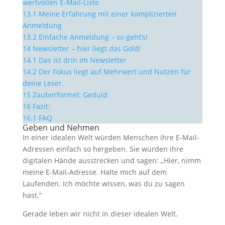
wertvollen E-Mail-Liste
13.1
Meine Erfahrung mit einer komplizierten
Anmeldung
13.2
Einfache Anmeldung – so geht’s!
14
Newsletter – hier liegt das Gold!
14.1
Das ist drin im Newsletter
14.2
Der Fokus liegt auf Mehrwert und Nutzen für
deine Leser.
15
Zauberformel: Geduld
16
Fazit:
16.1
FAQ
Geben und Nehmen
In einer idealen Welt würden Menschen ihre E-Mail-
Adressen einfach so hergeben. Sie würden ihre
digitalen Hände ausstrecken und sagen: „Hier, nimm
meine E-Mail-Adresse. Halte mich auf dem
Laufenden. Ich möchte wissen, was du zu sagen
hast.“
Gerade leben wir nicht in dieser idealen Welt.