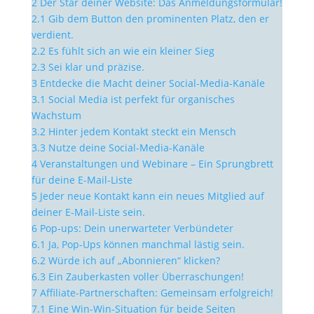
2
Der Star deiner Website: Das Anmeldungsformular!
2.1
Gib dem Button den prominenten Platz, den er
verdient.
2.2
Es fühlt sich an wie ein kleiner Sieg
2.3
Sei klar und präzise.
3
Entdecke die Macht deiner Social-Media-Kanäle
3.1
Social Media ist perfekt für organisches
Wachstum
3.2
Hinter jedem Kontakt steckt ein Mensch
3.3
Nutze deine Social-Media-Kanäle
4
Veranstaltungen und Webinare – Ein Sprungbrett
für deine E-Mail-Liste
5
Jeder neue Kontakt kann ein neues Mitglied auf
deiner E-Mail-Liste sein.
6
Pop-ups: Dein unerwarteter Verbündeter
6.1
Ja, Pop-Ups können manchmal lästig sein.
6.2
Würde ich auf „Abonnieren“ klicken?
6.3
Ein Zauberkasten voller Überraschungen!
7
Affiliate-Partnerschaften: Gemeinsam erfolgreich!
7.1
Eine Win-Win-Situation für beide Seiten